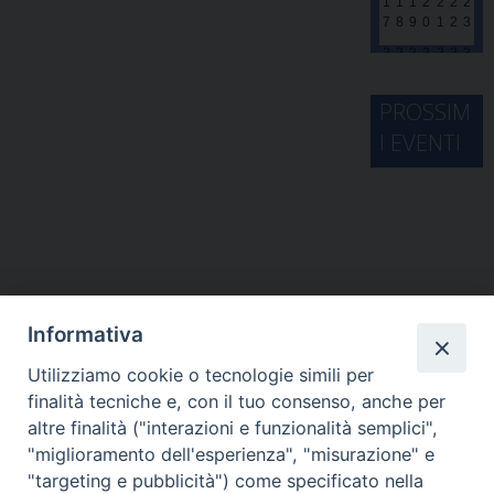
1
1
1
2
2
2
2
7
8
9
0
1
2
3
2
2
2
2
2
2
3
4
5
6
7
8
9
0
3
PROSSIM
1
1
2
3
4
5
6
I EVENTI
Informativa
Utilizziamo cookie o tecnologie simili per
finalità tecniche e, con il tuo consenso, anche per
altre finalità ("interazioni e funzionalità semplici",
"miglioramento dell'esperienza", "misurazione" e
"targeting e pubblicità") come specificato nella