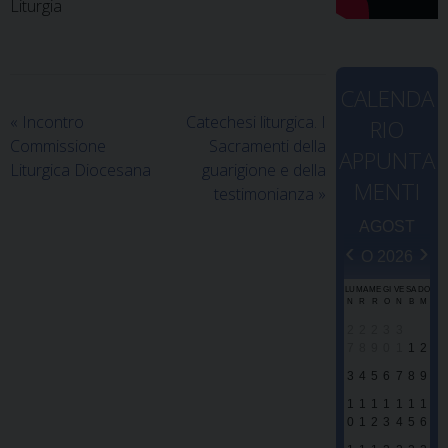
Liturgia
CALENDA
«
Incontro
Catechesi liturgica. I
RIO
Commissione
Sacramenti della
APPUNTA
Liturgica Diocesana
guarigione e della
MENTI
testimonianza
»
AGOST
‹
›
O 2026
LU
MA
ME
GI
VE
SA
DO
N
R
R
O
N
B
M
2
2
2
3
3
7
8
9
0
1
1
2
3
4
5
6
7
8
9
1
1
1
1
1
1
1
0
1
2
3
4
5
6