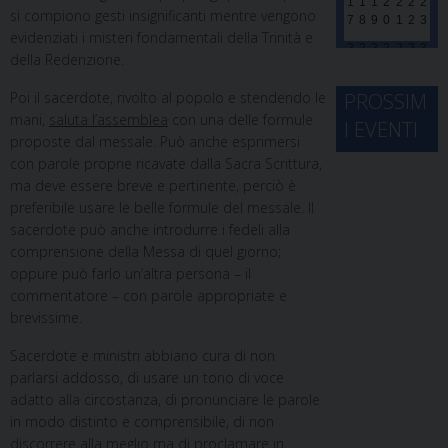
1
1
1
2
2
2
2
si compiono gesti insignificanti mentre vengono
7
8
9
0
1
2
3
evidenziati i misteri fondamentali della Trinità e
2
2
2
2
2
2
3
della Redenzione.
4
5
6
7
8
9
0
3
Poi il sacerdote, rivolto al popolo e stendendo le
PROSSIM
1
1
2
3
4
5
6
mani,
saluta l’assemblea
con una delle formule
I EVENTI
proposte dal messale. Può anche esprimersi
con parole proprie ricavate dalla Sacra Scrittura,
ma deve essere breve e pertinente, perciò è
preferibile usare le belle formule del messale. Il
sacerdote può anche introdurre i fedeli alla
comprensione della Messa di quel giorno;
oppure può farlo un’altra persona – il
commentatore – con parole appropriate e
brevissime.
Sacerdote e ministri abbiano cura di non
parlarsi addosso, di usare un tono di voce
adatto alla circostanza, di pronunciare le parole
in modo distinto e comprensibile, di non
discorrere alla meglio ma di proclamare in