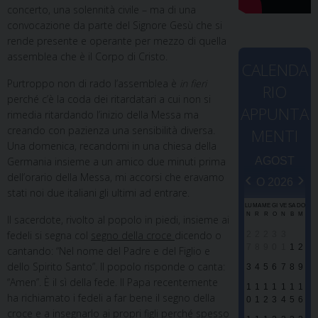
concerto, una solennità civile – ma di una
convocazione da parte del Signore Gesù che si
rende presente e operante per mezzo di quella
assemblea che è il Corpo di Cristo.
CALENDA
Purtroppo non di rado l’assemblea è
in
fieri
RIO
perché c’è la coda dei ritardatari a cui non si
APPUNTA
rimedia ritardando l’inizio della Messa ma
creando con pazienza una sensibilità diversa.
MENTI
Una domenica, recandomi in una chiesa della
Germania insieme a un amico due minuti prima
AGOST
‹
›
dell’orario della Messa, mi accorsi che eravamo
O 2026
stati noi due italiani gli ultimi ad entrare.
LU
MA
ME
GI
VE
SA
DO
N
R
R
O
N
B
M
Il sacerdote, rivolto al popolo in piedi, insieme ai
fedeli si segna col
segno della croce
dicendo o
2
2
2
3
3
7
8
9
0
1
1
2
cantando: “Nel nome del Padre e del Figlio e
dello Spirito Santo”. Il popolo risponde o canta:
3
4
5
6
7
8
9
“Amen”. È il sì della fede. Il Papa recentemente
1
1
1
1
1
1
1
ha richiamato i fedeli a far bene il segno della
0
1
2
3
4
5
6
croce e a insegnarlo ai propri figli perché spesso