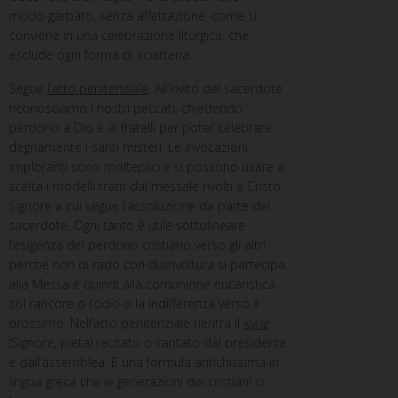
modo garbato, senza affettazione, come si
conviene in una celebrazione liturgica, che
esclude ogni forma di sciatteria.
Segue
l’atto penitenziale
. All’invito del sacerdote
riconosciamo i nostri peccati, chiedendo
perdono a Dio e ai fratelli per poter celebrare
degnamente i santi misteri. Le invocazioni
imploranti sono molteplici e si possono usare a
scelta i modelli tratti dal messale rivolti a Cristo
Signore a cui segue l’assoluzione da parte del
sacerdote. Ogni tanto è utile sottolineare
l’esigenza del perdono cristiano verso gli altri
perché non di rado con disinvoltura si partecipa
alla Messa e quindi alla comunione eucaristica
col rancore o l’odio o la indifferenza verso il
prossimo. Nell’atto penitenziale rientra il
kyrie
(Signore, pietà) recitato o cantato dal presidente
e dall’assemblea. È una formula antichissima in
lingua greca che le generazioni dei cristiani ci