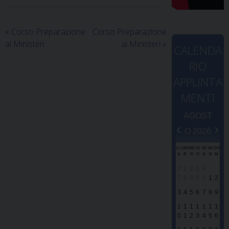
«
Corso Preparazione
Corso Preparazione
ai Ministeri
ai Ministeri
»
CALENDA
RIO
APPUNTA
MENTI
AGOST
‹
›
O 2026
LU
MA
ME
GI
VE
SA
DO
N
R
R
O
N
B
M
2
2
2
3
3
7
8
9
0
1
1
2
3
4
5
6
7
8
9
1
1
1
1
1
1
1
0
1
2
3
4
5
6