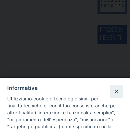
1
1
1
2
2
2
2
7
8
9
0
1
2
3
2
2
2
2
2
2
3
4
5
6
7
8
9
0
3
PROSSIM
1
1
2
3
4
5
6
I EVENTI
Informativa
Utilizziamo cookie o tecnologie simili per
finalità tecniche e, con il tuo consenso, anche per
altre finalità ("interazioni e funzionalità semplici",
"miglioramento dell'esperienza", "misurazione" e
"targeting e pubblicità") come specificato nella