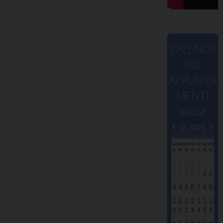
CALENDA
RIO
APPUNTA
MENTI
AGOST
‹
›
O 2026
LU
MA
ME
GI
VE
SA
DO
N
R
R
O
N
B
M
2
2
2
3
3
7
8
9
0
1
1
2
3
4
5
6
7
8
9
1
1
1
1
1
1
1
0
1
2
3
4
5
6