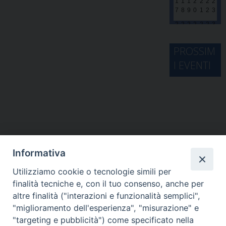
1
1
1
2
2
2
2
7
8
9
0
1
2
3
2
2
2
2
2
2
3
4
5
6
7
8
9
0
3
PROSSIM
1
1
2
3
4
5
6
I EVENTI
Informativa
Utilizziamo cookie o tecnologie simili per
finalità tecniche e, con il tuo consenso, anche per
altre finalità ("interazioni e funzionalità semplici",
"miglioramento dell'esperienza", "misurazione" e
"targeting e pubblicità") come specificato nella