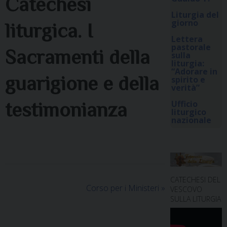
Catechesi
Liturgia del
giorno
liturgica. I
Lettera
pastorale
Sacramenti della
sulla
liturgia:
“Adorare in
guarigione e della
spirito e
verità”
testimonianza
Ufficio
liturgico
nazionale
CATECHESI DEL
Corso per i Ministeri
»
VESCOVO
SULLA LITURGIA