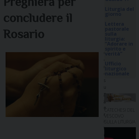
Preghiera per
Liturgia del
giorno
concludere il
Lettera
pastorale
Rosario
sulla
liturgia:
“Adorare in
spirito e
C
verità”
o
Ufficio
m
liturgico
nazionale
e
s
u
g
g
e
CATECHESI DEL
r
VESCOVO
i
SULLA LITURGIA
t
o